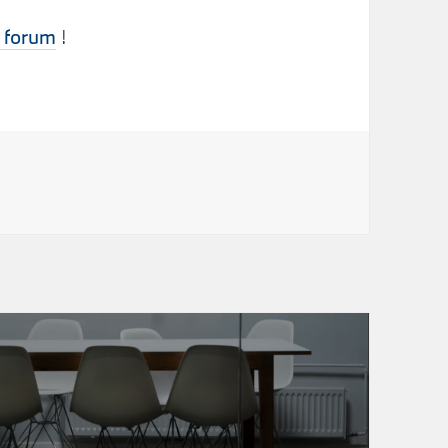
e forum
!