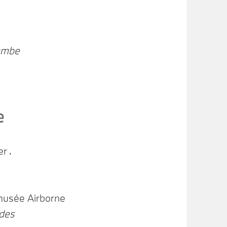
Cambe
e
r .
 musée Airborne
ndes