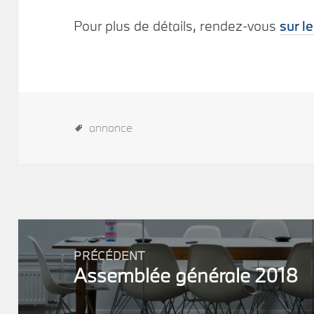
Pour plus de détails, rendez-vous
sur l
annonce
Post
navigation
PRÉCÉDENT
Assemblée générale 2018
Précédent